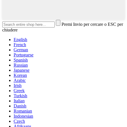
Premi Invio per cercare o ESC per
chiudere
English
French
German
Portuguese
Spanish
Russian
Japanese
Korean
Arabic
Irish
Greek
Turkish
Italian
Danish
Romanian
Indonesian
Czech
Afrikaans