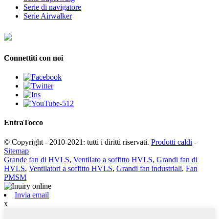
Serie di navigatore
Serie Airwalker
Connettiti con noi
Entra
Tocco
© Copyright - 2010-2021: tutti i diritti riservati.
Prodotti caldi
-
Sitemap
Grande fan di HVLS
,
Ventilato a soffitto HVLS
,
Grandi fan di
HVLS
,
Ventilatori a soffitto HVLS
,
Grandi fan industriali
,
Fan
PMSM
Invia email
x