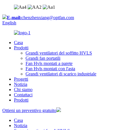
E-mail:
chenzhenxiang@optfan.com
English
Casa
Prodotti
Grandi ventilatori del soffitto HVLS
Grandi fan portatili
Fan Hvls montati a parete
Fan Hvls montati con l'asta
Grandi ventilatori di scarico industriale
Progetti
Notizia
Chi siamo
Contattaci
Prodotti
Ottieni un preventivo gratuito
Casa
Notizia