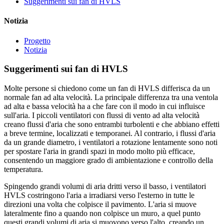
Suggerimenti sui fan di HVLS
Notizia
Progetto
Notizia
Suggerimenti sui fan di HVLS
Molte persone si chiedono come un fan di HVLS differisca da un
normale fan ad alta velocità. La principale differenza tra una ventola
ad alta e bassa velocità ha a che fare con il modo in cui influisce
sull'aria. I piccoli ventilatori con flussi di vento ad alta velocità
creano flussi d'aria che sono entrambi turbolenti e che abbiano effetti
a breve termine, localizzati e temporanei. Al contrario, i flussi d'aria
da un grande diametro, i ventilatori a rotazione lentamente sono noti
per spostare l'aria in grandi spazi in modo molto più efficace,
consentendo un maggiore grado di ambientazione e controllo della
temperatura.
Spingendo grandi volumi di aria dritti verso il basso, i ventilatori
HVLS costringono l'aria a irradiarsi verso l'esterno in tutte le
direzioni una volta che colpisce il pavimento. L'aria si muove
lateralmente fino a quando non colpisce un muro, a quel punto
questi grandi volumi di aria si muovono verso l'alto, creando un