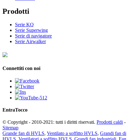
Prodotti
Serie KQ
Serie Superwing
Serie di navigatore
Serie Airwalker
Connettiti con noi
Entra
Tocco
© Copyright - 2010-2021: tutti i diritti riservati.
Prodotti caldi
-
Sitemap
Grande fan di HVLS
,
Ventilato a soffitto HVLS
,
Grandi fan di
HVLS
,
Ventilatori a soffitto HVLS
,
Grandi fan industriali
,
Fan