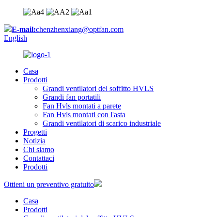
E-mail:
chenzhenxiang@optfan.com
English
Casa
Prodotti
Grandi ventilatori del soffitto HVLS
Grandi fan portatili
Fan Hvls montati a parete
Fan Hvls montati con l'asta
Grandi ventilatori di scarico industriale
Progetti
Notizia
Chi siamo
Contattaci
Prodotti
Ottieni un preventivo gratuito
Casa
Prodotti