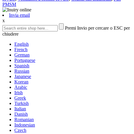
PMSM
Invia email
x
Premi Invio per cercare o ESC per
chiudere
English
French
German
Portuguese
Spanish
Russian
Japanese
Korean
Arabic
Irish
Greek
Turkish
Italian
Danish
Romanian
Indonesian
Czech